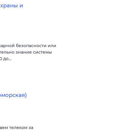
охраны и
жарной безопасности или
ательно знание системы
00 до…
оморская)
аем телеком за