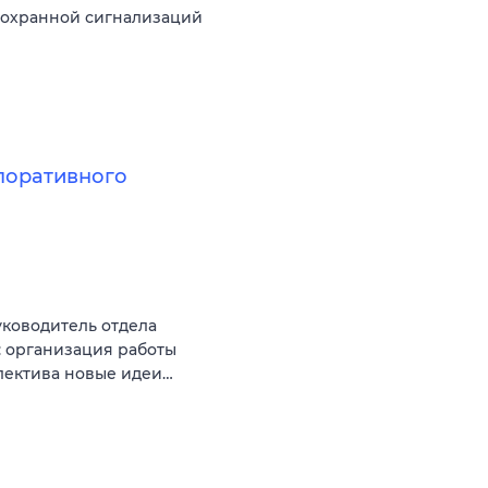
 охранной сигнализаций
поративного
уководитель отдела
: организация работы
лектива новые идеи…