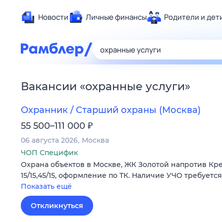
Новости
Личные финансы
Родители и дет
Здоровье
Развлечен
Дом и уют
Вакансии
«
охранные услуги
»
Спорт
Карьера
Охранник / Старший охраны (Москва)
Авто
₽
55 500–111 000
Технологи
06 августа 2026
Москва
Жизненные
ЧОП Специфик
Охрана объектов в Москве, ЖК Золотой напротив Кремл
Сберегаем
15/15,45/15, оформление по ТК. Наличие УЧО требуется
Гороскопы
Показать ещё
Откликнуться