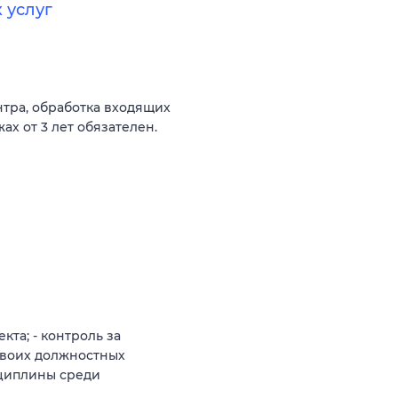
 услуг
нтра, обработка входящих
ах от 3 лет обязателен.
та; - контроль за
воих должностных
сциплины среди