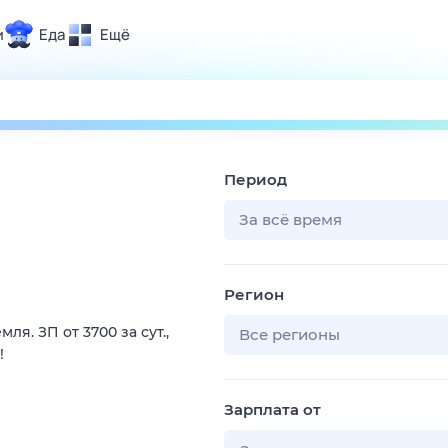
и
Еда
Ещё
Почта
ия и отдых
Поиск
Погода
Период
ТВ-программа
За всё время
и и тренды
Регион
 ситуации
я. ЗП от 3700 за сут.,
 вместе
Все регионы
!
Помощь
Зарплата от