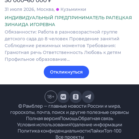
50 000–60 000
31 июля 2026
Москва
Кузьминки
ИНДИВИДУАЛЬНЫЙ ПРЕДПРИНИМАТЕЛЬ РАПЕЦКАЯ
ЗИНАИДА ИГОРЕВНА
Обязанности: Работа в разновозрастной группе
детского сада до 8 человек Проведение занятий
Соблюдение режимных моментов Требования:
Грамотная речь Ответственность Любовь к детям
Профильное образование…
Откликнуться
18
+
© Рамблер — главные новости России и мира,
гороскопы, почта, поиск и другие полезные сервисы
Полная версия
Помощь
Обратная связь
Условия использования
Удаление информации
Политика конфиденциальности
Лайки
Топ-100
Все проекты