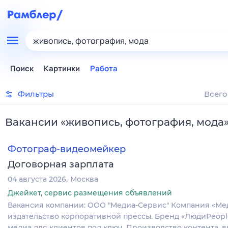
живопись, фотография, мода
Поиск
Картинки
Работа
Фильтры
Всего
Вакансии
«
живопись, фотография, мода
Фотограф-видеомейкер
Договорная зарплата
04 августа 2026
Москва
Джейкет, сервис размещения объявлений
Вакансия компании: ООО "Медиа-Сервис" Компания «Мед
издательство корпоративной прессы. Бренд «ЛюдиPeopl
медиа для клиентов под ключ. Производство контента, 