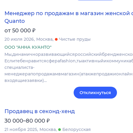
Менеджер по продажам в магазин женской
Quanto
₽
от 50 000
20 июля 2026
Москва
Чистые пруды
ООО "АННА КУАНТО"
Мы,динамичноразвивающийсяроссийскийбрендженско
Еслитебенравитсясфераfashion,тыактивныйикоммуникаб
специалиста-
менеджерапопродажамвмагазин(атакжепродажионлайн
входящиезаявки)…
Откликнуться
Продавец в секонд-хенд
₽
30 000–80 000
21 ноября 2025
Москва
Белорусская