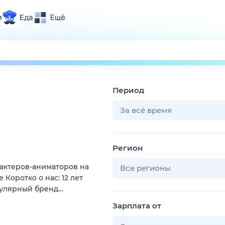
и
Еда
Ещё
Почта
ия и отдых
Поиск
Погода
Период
ТВ-программа
За всё время
и и тренды
Регион
 ситуации
актеров-аниматоров на
 вместе
Все регионы
Коротко о нас: 12 лет
Помощь
пулярный бренд…
Зарплата от