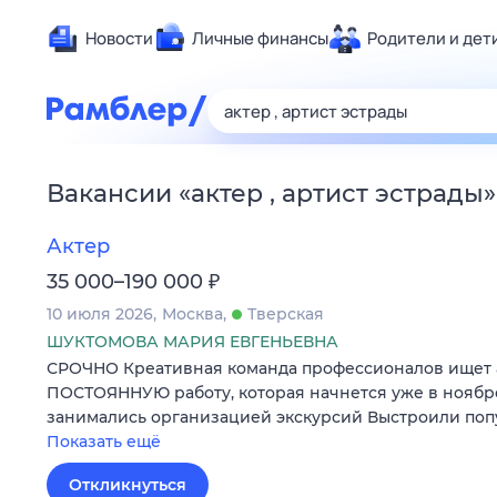
Новости
Личные финансы
Родители и дет
Здоровье
Развлечен
Дом и уют
Вакансии
«
актер , артист эстрады
»
Спорт
Карьера
Актер
Авто
₽
35 000–190 000
Технологи
10 июля 2026
Москва
Тверская
Жизненные
ШУКТОМОВА МАРИЯ ЕВГЕНЬЕВНА
СРОЧНО Креативная команда профессионалов ищет 
Сберегаем
ПОСТОЯННУЮ работу, которая начнется уже в ноябре 
Гороскопы
занимались организацией экскурсий Выстроили по
Показать ещё
Откликнуться