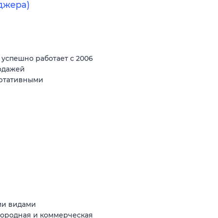
джера)
спешно работает с 2006
родажей
ортативными
ми видами
агородная и коммерческая