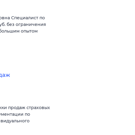
овна Специалист по
уб. без ограничения
 большим опытом
даж
жки продаж страховых
ументации по
ивидуального