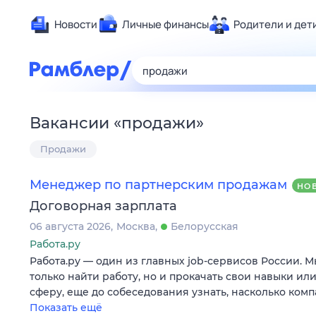
Новости
Личные финансы
Родители и дет
Здоровье
Развлечен
Дом и уют
Вакансии
«
продажи
»
Спорт
Продажи
Карьера
Авто
Менеджер по партнерским продажам
НО
Технологи
Договорная зарплата
Жизненные
06 августа 2026
Москва
Белорусская
Сберегаем
Работа.ру
Гороскопы
Работа.ру — один из главных job-сервисов России. 
только найти работу, но и прокачать свои навыки ил
сферу, еще до собеседования узнать, насколько ком
Показать ещё