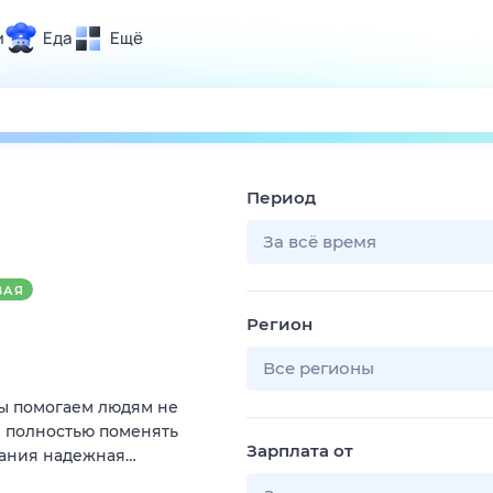
и
Еда
Ещё
Почта
ия и отдых
Поиск
Погода
Период
ТВ-программа
За всё время
ВАЯ
и и тренды
Регион
 ситуации
 вместе
Все регионы
Помощь
Мы помогаем людям не
и полностью поменять
Зарплата от
пания надежная…