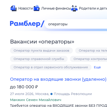
Новости
Личные финансы
Родители и дет
Здоровье
Развлечен
Дом и уют
Вакансии
«
операторы
»
Спорт
Оператор пункта выдачи заказов
Оператор на те
Карьера
Авто
Оператор справочной службы
Оператор контрольн
Технологи
Оператор в отдел сервисного обслуживания
Ещё
Жизненные
Оператор на входящие звонки (удаленно)
Сберегаем
₽
до 180 000
Гороскопы
27 июля 2026
Москва
Площадь Революции
Манжин Семен Михайлович
Требуется оператор на ВХОДЯЩИЕ звонки БЕЗ ПРО