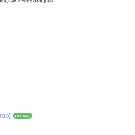
 мощных и сверхмощных
тво)
НОВАЯ