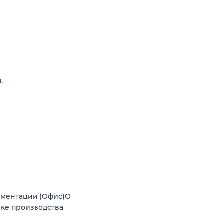
.
ументации (Офис)О
нке производства