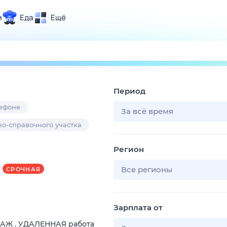
и
Еда
Ещё
Почта
ия и отдых
Поиск
Погода
Период
ТВ-программа
лефоне
За всё время
о-справочного участка
и и тренды
Регион
 ситуации
 вместе
Все регионы
СРОЧНАЯ
Помощь
Зарплата от
ДАЖ . УДАЛЕННАЯ работа