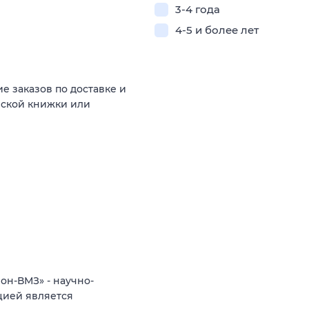
3-4 года
4-5 и более лет
е заказов по доставке и
нской книжки или
н-ВМЗ» - научно-
цией является