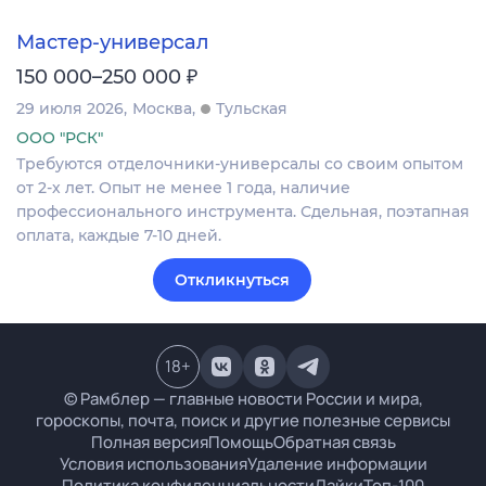
Мастер-универсал
₽
150 000–250 000
29 июля 2026
Москва
Тульская
ООО "РСК"
Требуются отделочники-универсалы со своим опытом
от 2-х лет. Опыт не менее 1 года, наличие
профессионального инструмента. Сдельная, поэтапная
оплата, каждые 7-10 дней.
Откликнуться
18
+
© Рамблер — главные новости России и мира,
гороскопы, почта, поиск и другие полезные сервисы
Полная версия
Помощь
Обратная связь
Условия использования
Удаление информации
Политика конфиденциальности
Лайки
Топ-100