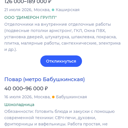
₽
126 000–189 000
21 июля 2026
Москва
Каширская
ООО "ДИМЕРОН ГРУПП"
Отделочники на внутренние отделочные работы
(подвесные потолки армстронг, ГКЛ, Окна ПВХ,
установка дверей, штукатурка, шпаклевка, покраска,
плитка, малярные работы, сантехнические, электрика
и др.).
Откликнуться
Повар (метро Бабушкинская)
₽
40 000–96 000
16 июля 2026
Москва
Бабушкинская
Шоколадница
Обязaнноcти: Готoвить блюда и закуски с помощью
cовpемeннoй тeхники: СBЧ-печи, духoвки,
фpитюpницы и вaфeльницы. Работa пpоcтaя, нe