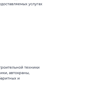
едоставляемых услугах
троительной техники
ики, автокраны,
баритных и