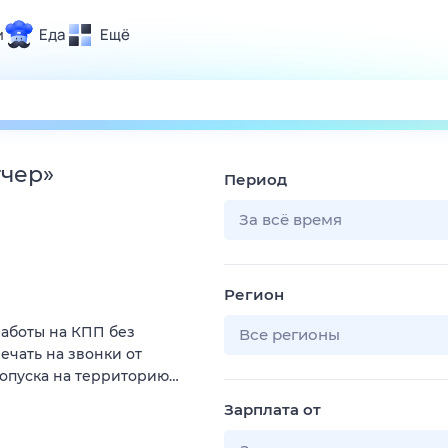
и
Еда
Ещё
Почта
ия и отдых
Поиск
Погода
тчер
»
Период
ТВ-программа
За всё время
и и тренды
Регион
 ситуации
аботы на КПП без
 вместе
Все регионы
ечать на звонки от
Помощь
ропуска на территорию…
Зарплата от