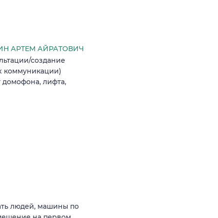
Н АРТЕМ АЙРАТОВИЧ
льтации/создание
х коммуникации)
 домофона, лифта,
ать людей, машины по
мещение на первом