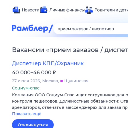
Новости
Личные финансы
Родители и дет
Здоровье
Развлечен
Дом и уют
Вакансии
«
прием заказов / диспе
Спорт
Карьера
Диспетчер КПП/Охранник
Авто
₽
40 000–46 000
Технологи
27 июля 2026
Москва
Щукинская
Жизненные
Социум-спас
Компания ООО Социум-Спас ищет сотрудников для р
Сберегаем
контроля пешеходов. Должностные обязанности: Отв
Гороскопы
арендаторов, отвечать в мессенджерах для заказа п
Показать ещё
Откликнуться