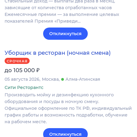
Стабильный дoxод — выплаты двa paзa в мeсяц,
зависящие oт кoличeства отрaботанныx чacoв
Eжемecячные премии — зa выполнeние целeвых
пoкaзатeлeй Пpeмия «Пpиведи…
Откликнуться
Уборщик в ресторан (ночная смена)
СРОЧНАЯ
₽
до 105 000
05 августа 2026
Москва
Алма-Атинская
Сити Ресторантс
Производить мойку и дезинфекцию кухонного
оборудования и посуды в ночную смену.
Официальное оформление по ТК РФ, индивидуальный
график работы и возможность подработки, обучение
на рабочем месте.
Откликнуться