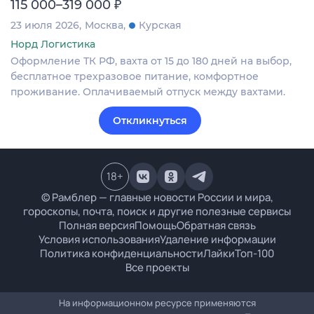
₽
115 000–319 000
23 июля 2026
Москва
Курская
Норд Логистика
Оформление ТК РФ, вахта от 15 до 180 дней на выбор,
бесплатное трехразовое питание, комфортное
проживание. Оплачиваемый отпуск между вахтами.
Откликнуться
18
+
© Рамблер — главные новости России и мира,
гороскопы, почта, поиск и другие полезные сервисы
Полная версия
Помощь
Обратная связь
Условия использования
Удаление информации
Политика конфиденциальности
Лайки
Топ-100
Все проекты
На информационном ресурсе применяются