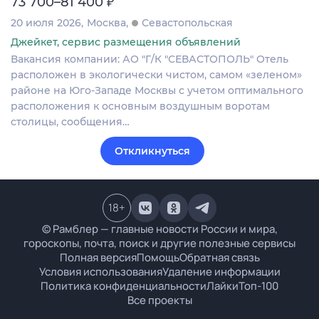
₽
73 700–81 400
20 июля 2026
Москва
Севастопольская
Джейкет, сервис размещения объявлений
Вакансия компании: АО "Г/К "СЕВАСТОПОЛЬ" Отель
расположен в экологически чистом, самом «зеленом»
районе на Юго-Западе Москвы с учетом оптимального
расположения к основным воздушным воротам
столицы, сообщения…
Откликнуться
18
+
© Рамблер — главные новости России и мира,
гороскопы, почта, поиск и другие полезные сервисы
Полная версия
Помощь
Обратная связь
Условия использования
Удаление информации
Политика конфиденциальности
Лайки
Топ-100
Все проекты