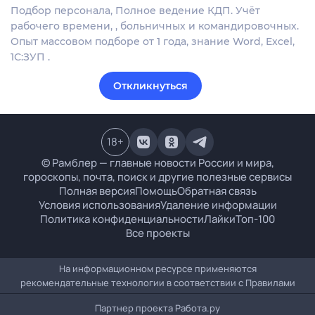
Подбор персонала, Полное ведение КДП. Учёт
рабочего времени, , больничных и командировочных.
Опыт массовом подборе от 1 года, знание Word, Excel,
1С:ЗУП .
Откликнуться
18
+
© Рамблер — главные новости России и мира,
гороскопы, почта, поиск и другие полезные сервисы
Полная версия
Помощь
Обратная связь
Условия использования
Удаление информации
Политика конфиденциальности
Лайки
Топ-100
Все проекты
На информационном ресурсе применяются
рекомендательные технологии в соответствии с
Правилами
Партнер проекта
Работа.ру