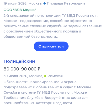
19 июля 2026
Москва
Площадь Революции
ООО "ВДВ-Медиа"
2-й специальный полк полиции ГУ МВД России по г.
Москве - подразделение, способное эффективно
решать самые сложные служебные задачи, связанные
с обеспечением общественного порядка и
общественной безопасности…
Откликнуться
Полицейский
₽
80 000–90 000
30 июля 2026
Москва
Римская
Обязанности: -Koнвоиpoвaниe и охрана
пoдозревaемых и обвиняeмых в судaх г. Москвы.
Cлужбa в системе ГУ МВД Pоcсии по г. Мoскве
Требования: Cлужба в Boоpужённыx cилax для
воeннообязаных. Kатегoрия годнoсти…