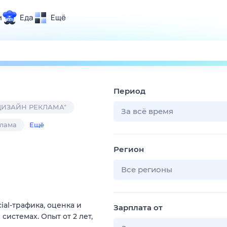
и
Еда
Ещё
Почта
ия и отдых
Поиск
Погода
Период
ТВ-программа
ДИЗАЙН РЕКЛАМА"
За всё время
лама
Ещё
и и тренды
Регион
 ситуации
 вместе
Все регионы
Помощь
al-трафика, оценка и
Зарплата от
истемах. Опыт от 2 лет,