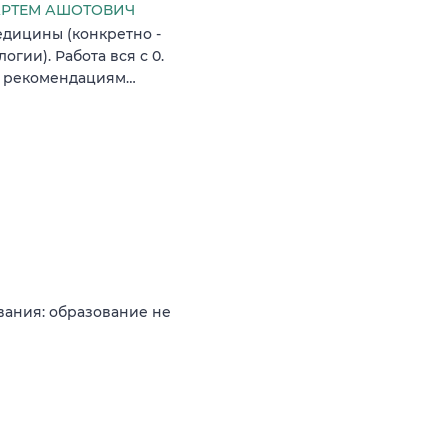
РТЕМ АШОТОВИЧ
едицины (конкретно -
гии). Работа вся с 0.
по рекомендациям…
вания: образование не