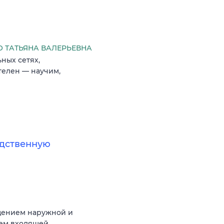
 ТАТЬЯНА ВАЛЕРЬЕВНА
ных сетях,
телен — научим,
дственную
щением наружной и
ием входящей