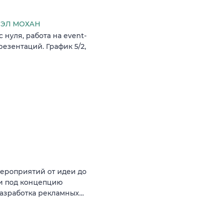
ЭЛ МОХАН
нуля, работа на event-
резентаций. График 5/2,
мероприятий от идеи до
и под концепцию
Разработка рекламных…