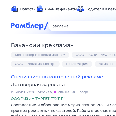
Новости
Личные финансы
Родители и дет
Здоровье
Развлечен
Дом и уют
Вакансии
«
реклама
»
Спорт
Менеджер по рекламациям
ООО "ПОЛИГРАФИЯ 
Карьера
Авто
ООО " Реклама-Центр"
Рекламафия
Лама-рек
Технологи
Специалист по контекстной рекламе
Жизненные
Договорная зарплата
Сберегаем
15 июля 2026
Москва
Улица 1905 года
Гороскопы
ООО "МЭЙН ТАРГЕТ ГРУПП"
Составление и обоснование медиа-планов PPC- и Soci
прогноз рекламных показателей. Работа в рекламных с