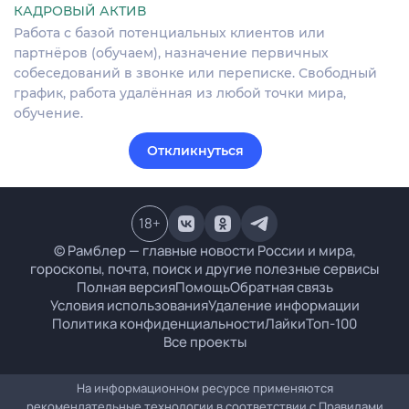
КАДРОВЫЙ АКТИВ
Работа с базой потенциальных клиентов или
партнёров (обучаем), назначение первичных
собеседований в звонке или переписке. Свободный
график, работа удалённая из любой точки мира,
обучение.
Откликнуться
18
+
© Рамблер — главные новости России и мира,
гороскопы, почта, поиск и другие полезные сервисы
Полная версия
Помощь
Обратная связь
Условия использования
Удаление информации
Политика конфиденциальности
Лайки
Топ-100
Все проекты
На информационном ресурсе применяются
рекомендательные технологии в соответствии с
Правилами