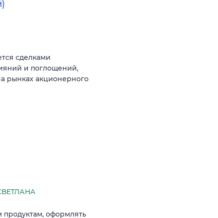
)
ется сделками
лияний и поглощений,
на рынках акционерного
СВЕТЛАНА
м продуктам, оформлять