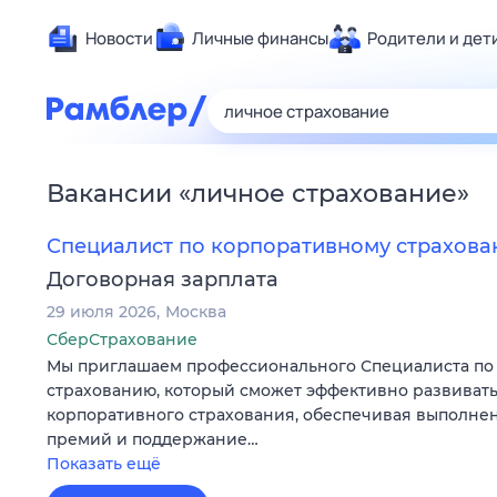
Новости
Личные финансы
Родители и дет
Здоровье
Развлечен
Дом и уют
Вакансии
«
личное страхование
»
Спорт
Карьера
Специалист по корпоративному страхов
Авто
Договорная зарплата
Технологи
29 июля 2026
Москва
Жизненные
СберСтрахование
Мы приглашаем профессионального Специалиста по
Сберегаем
страхованию, который сможет эффективно развиват
Гороскопы
корпоративного страхования, обеспечивая выполнен
премий и поддержание…
Показать ещё