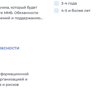
3-4 года
ника, который будет
4-5 и более лет
те ММБ. Обязанности
премий и поддержанию…
пасности
информационной
организацией и
з и рисков