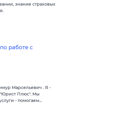
вании, знание страховых
я.
о работе с
имур Марсельевич . Я -
 "Юрист Плюс". Мы
слуги - помогаем…