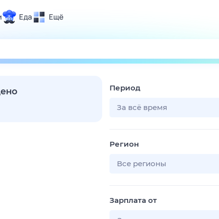
и
Еда
Ещё
Почта
ия и отдых
Поиск
Погода
Период
ТВ-программа
дено
За всё время
и и тренды
Регион
 ситуации
 вместе
Все регионы
Помощь
Зарплата от