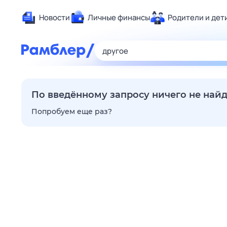
Новости
Личные финансы
Родители и дет
Здоровье
Развлечен
Дом и уют
Спорт
По введённому запросу ничего не най
Карьера
Попробуем еще раз?
Авто
Технологи
Жизненные
Сберегаем
Гороскопы