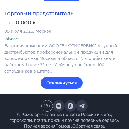
Торговый представитель
₽
от 110 000
08 июля 2026
Москва
jobcart
Вакансия компании ООО "БЬЮТИСЕРВИС" Крупный
дистрибьютор профессиональной продукции для
волос на рынке Москвы и области. Мы стабильны и
работаем более 22 лет. Сейчас у нас более 100
сотрудников в штате…
Откликнуться
18
+
© Рамблер — главные новости России и мира,
гороскопы, почта, поиск и другие полезные сервисы
Полная версия
Помощь
Обратная связь