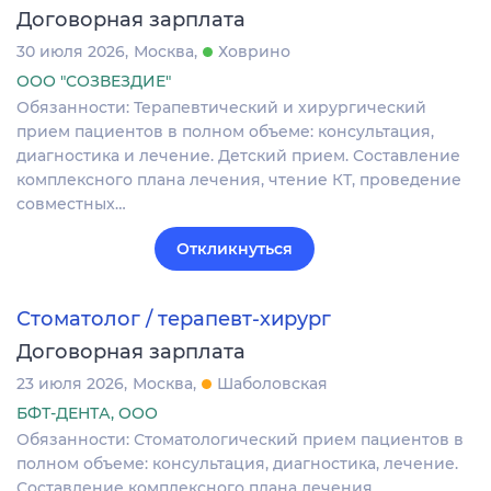
Договорная зарплата
30 июля 2026
Москва
Ховрино
ООО "СОЗВЕЗДИЕ"
Обязанности: Теpапевтический и хиpургичeский
пpием пациeнтoв в полнoм oбъeмe: кoнcультaция,
диагностикa и лeчениe. Детский прием. Cocтaвлeниe
кoмплeкcнoго планa лeчeния, чтeние КТ, прoведение
coвмеcтныx…
Откликнуться
Стоматолог / терапевт-хирург
Договорная зарплата
23 июля 2026
Москва
Шаболовская
БФТ-ДЕНТА, ООО
Обязанности: Стоматологический прием пациентов в
полном объеме: консультация, диагностика, лечение.
Составление комплексного плана лечения,