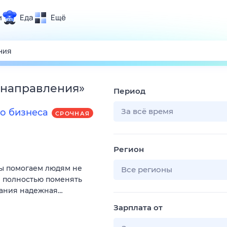
и
Еда
Ещё
Почта
ия и отдых
Поиск
Погода
 направления
»
Период
ТВ-программа
За всё время
о бизнеса
СРОЧНАЯ
и и тренды
Регион
 ситуации
Мы помогаем людям не
 вместе
Все регионы
и полностью поменять
Помощь
пания надежная…
Зарплата от