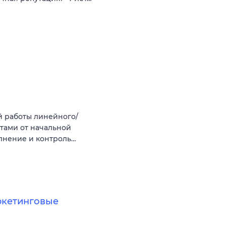
й работы линейного/
ктами от начальной
лнение и контроль…
ркетинговые