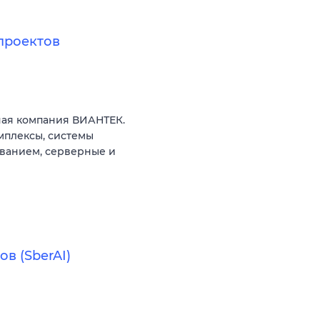
проектов
ая компания ВИАНТЕК.
мплексы, системы
ованием, серверные и
в (SberAI)