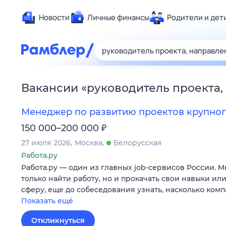
Новости
Личные финансы
Родители и дет
Здоровье
Развлечен
Дом и уют
Вакансии
«
руководитель проекта,
Спорт
Карьера
Менеджер по развитию проектов крупног
Авто
₽
150 000–200 000
Технологи
27 июля 2026
Москва
Белорусская
Жизненные
Работа.ру
Работа.ру — один из главных job-сервисов России. 
Сберегаем
только найти работу, но и прокачать свои навыки ил
Гороскопы
сферу, еще до собеседования узнать, насколько ком
Показать ещё
Откликнуться