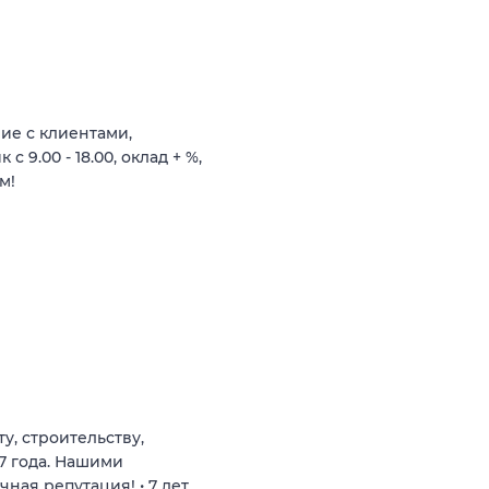
ие с клиентами,
 9.00 - 18.00, оклад + %,
м!
у, строительству,
7 года. Нашими
ная репутация! • 7 лет…