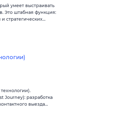
рый умеет выстраивать
. Это штабная функция:
 и стратегических…
нологии)
технологии).
t Journey): разработка
контактного выезда…