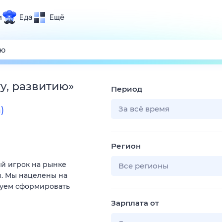
и
Еда
Ещё
Почта
ия и отдых
Поиск
Погода
у, развитию
»
Период
ТВ-программа
За всё время
)
и и тренды
Регион
 ситуации
ий игрок на рынке
 вместе
Все регионы
. Мы нацелены на
Помощь
руем сформировать
Зарплата от