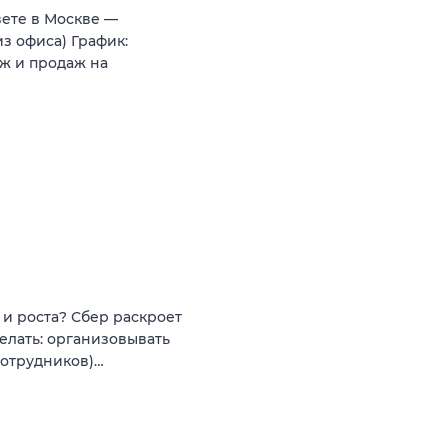
вете в Москве —
з офиса) График:
ж и продаж на
и роста? Сбер раскроет
елать: организовывать
сотрудников)…