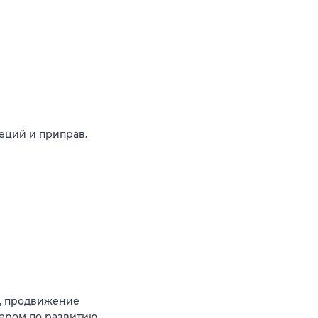
еций и приправ.
, продвижение
ером по развитию