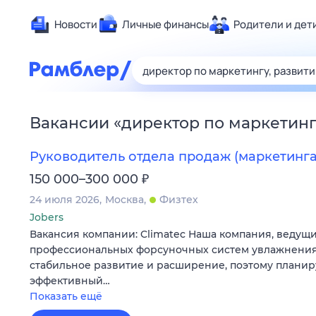
Новости
Личные финансы
Родители и дет
Здоровье
Развлечен
Дом и уют
Вакансии
«
директор по маркетинг
Спорт
Карьера
Руководитель отдела продаж (маркетинга
Авто
₽
150 000–300 000
Технологи
24 июля 2026
Москва
Физтех
Жизненные
Jobers
Вакансия компании: Climatec Наша компания, ведущ
Сберегаем
профессиональных форсуночных систем увлажнения
Гороскопы
стабильное развитие и расширение, поэтому плани
эффективный…
Показать ещё