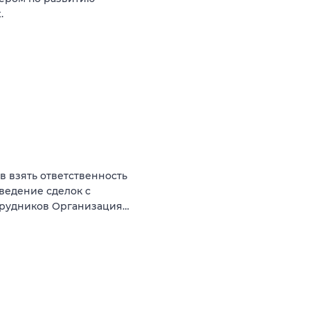
.
ов взять ответственность
оведение сделок с
трудников Организация…