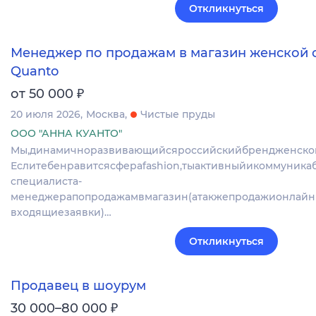
Откликнуться
Менеджер по продажам в магазин женской
Quanto
₽
от 50 000
20 июля 2026
Москва
Чистые пруды
ООО "АННА КУАНТО"
Мы,динамичноразвивающийсяроссийскийбрендженско
Еслитебенравитсясфераfashion,тыактивныйикоммуникаб
специалиста-
менеджерапопродажамвмагазин(атакжепродажионлайн
входящиезаявки)…
Откликнуться
Продавец в шоурум
₽
30 000–80 000