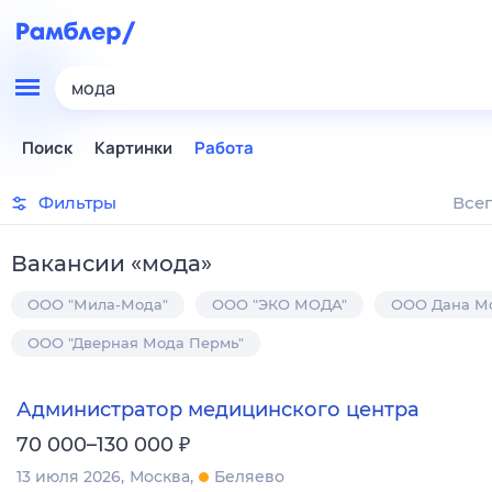
мода
Поиск
Картинки
Работа
Фильтры
Всег
Вакансии
«
мода
»
ООО "Мила-Мода"
ООО "ЭКО МОДА"
ООО Дана М
ООО "Дверная Мода Пермь"
Администратор медицинского центра
₽
70 000–130 000
13 июля 2026
Москва
Беляево