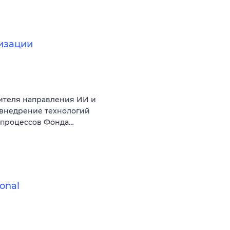
изации
ителя направления ИИ и
 внедрение технологий
с-процессов Фонда…
onal