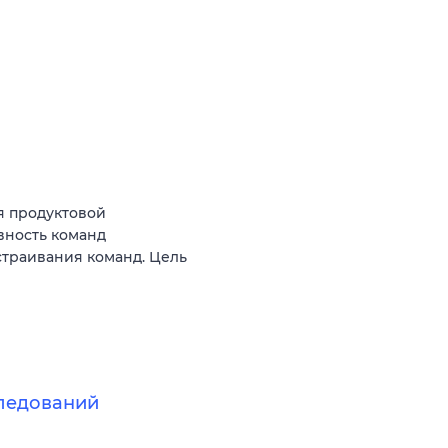
я продуктовой
вность команд
ыстраивания команд. Цель
следований