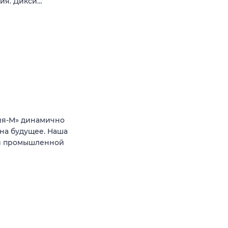
вия. Дикси…
ия-М» динамично
на будущее. Наша
ти промышленной