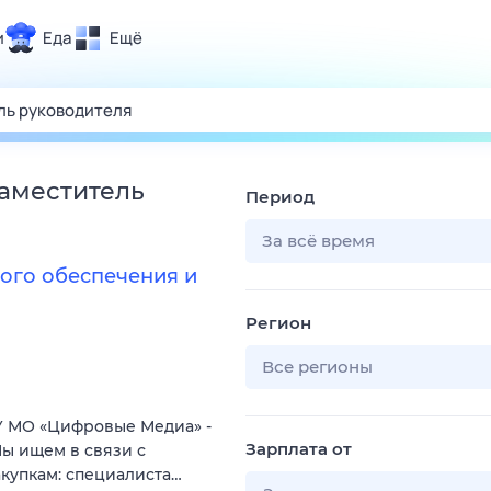
и
Еда
Ещё
Почта
ия и отдых
Поиск
Погода
заместитель
Период
ТВ-программа
За всё время
ого обеспечения и
и и тренды
Регион
 ситуации
 вместе
Все регионы
Помощь
 МО «Цифровые Медиа» -
Зарплата от
ы ищем в связи с
купкам: специалиста…