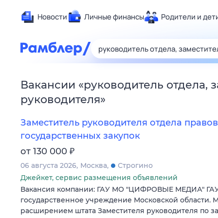
Новости
Личные финансы
Родители и дет
Здоровье
Развлечен
Дом и уют
Вакансии
«
руководитель отдела, 
Спорт
руководителя
»
Карьера
Авто
Заместитель руководителя отдела правов
Технологи
государственных закупок
Жизненные
₽
от 130 000
Сберегаем
06 августа 2026
Москва
Строгино
Гороскопы
Джейкет, сервис размещения объявлений
Вакансия компании: ГАУ МО "ЦИФРОВЫЕ МЕДИА" ГАУ
государственное учреждение Московской области. М
расширением штата Заместителя руководителя по за