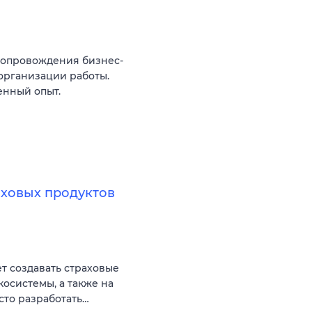
сопровождения бизнес-
организации работы.
енный опыт.
аховых продуктов
ет создавать страховые
косистемы, а также на
сто разработать…