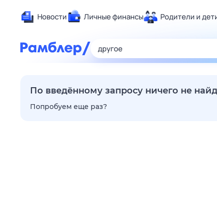
Новости
Личные финансы
Родители и дет
Здоровье
Развлечен
Дом и уют
Спорт
По введённому запросу ничего не най
Карьера
Попробуем еще раз?
Авто
Технологи
Жизненные
Сберегаем
Гороскопы