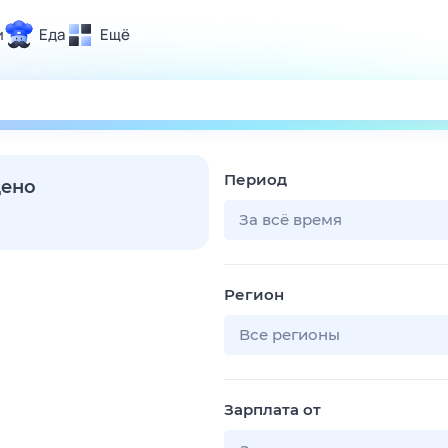
и
Еда
Ещё
Почта
ия и отдых
Поиск
Погода
Период
ТВ-программа
дено
За всё время
и и тренды
Регион
 ситуации
 вместе
Все регионы
Помощь
Зарплата от