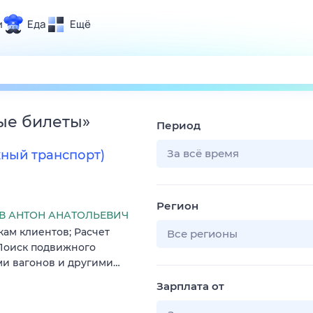
и
Еда
Ещё
Почта
ия и отдых
Поиск
Погода
ые билеты
»
Период
ТВ-программа
За всё время
ный транспорт)
и и тренды
Регион
 ситуации
 АНТОН АНАТОЛЬЕВИЧ
ам клиентов; Расчет
 вместе
Все регионы
 Поиск подвижного
Помощь
ми вагонов и другими…
Зарплата от