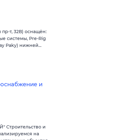
пр-т, 32В) оснащён:
ые системы, Pre-Rig
lay Paky) нижней…
роснабжение и
" Строительство и
иализируемся на