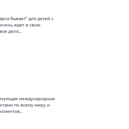
еса бывает” для детей с
очень ждет в свою
свое дело…
низующая международные
иентами по всему миру и
 клиентов…