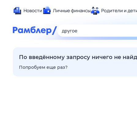
Новости
Личные финансы
Родители и дет
Здоровье
Развлечен
Дом и уют
Спорт
По введённому запросу ничего не най
Карьера
Попробуем еще раз?
Авто
Технологи
Жизненные
Сберегаем
Гороскопы