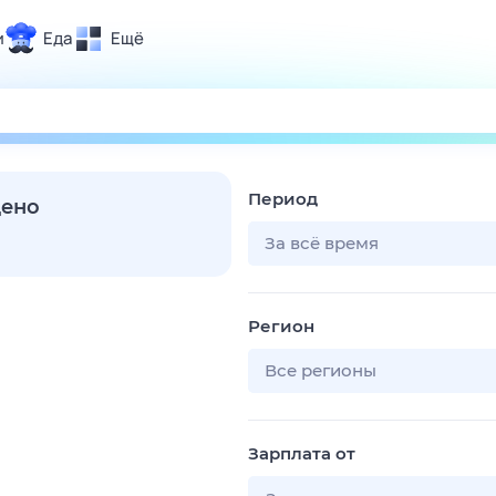
и
Еда
Ещё
Почта
ия и отдых
Поиск
Погода
Период
ТВ-программа
дено
За всё время
и и тренды
Регион
 ситуации
 вместе
Все регионы
Помощь
Зарплата от