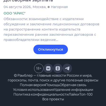
04 августа 2026
Москва
Нагорная
ООО "АРИС"
Обязанности: взаимодействие с издателями
обсуждение и заключение лицензионных договоров
на распространение контента издательств
перезаключение раннее заключенных договоров с
правообладателями ведение…
Откликнуться
18
+
© Рамблер — главные новости России и мира,
гороскопы, почта, поиск и другие полезные сервисы
Полная версия
Помощь
Обратная связь
Условия использования
Удаление информации
Политика конфиденциальности
Лайки
Топ-100
Все проекты