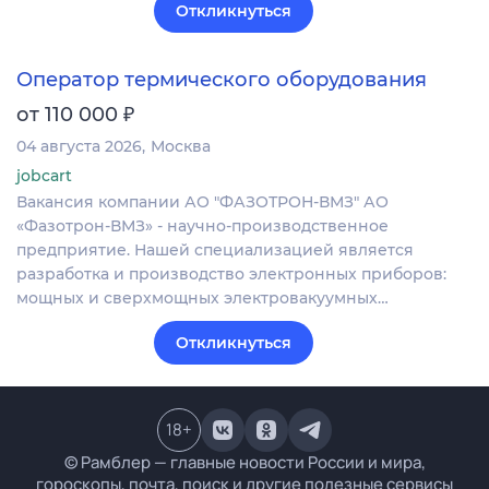
Откликнуться
Оператор термического оборудования
₽
от 110 000
04 августа 2026
Москва
jobcart
Вакансия компании АО "ФАЗОТРОН-ВМЗ" АО
«Фазотрон-ВМЗ» - научно-производственное
предприятие. Нашей специализацией является
разработка и производство электронных приборов:
мощных и сверхмощных электровакуумных…
Откликнуться
18
+
© Рамблер — главные новости России и мира,
гороскопы, почта, поиск и другие полезные сервисы