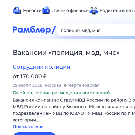
Новости
Личные финансы
Родители и дет
Здоровье
Развлечен
Дом и уют
Вакансии
«
полиция, мвд, мчс
»
Спорт
Карьера
Сотрудник полиции
Авто
₽
от 170 000
Технологи
29 июля 2026
Москва
Чертановская
Жизненные
Джейкет, сервис размещения объявлений
Вакансия компании: Отдел МВД России по району Зю
Сберегаем
МВД России по району Зюзино г. Москвы является с
Гороскопы
подразделением УВД по ЮЗАО ГУ МВД России по г. Мо
категории…
Показать ещё