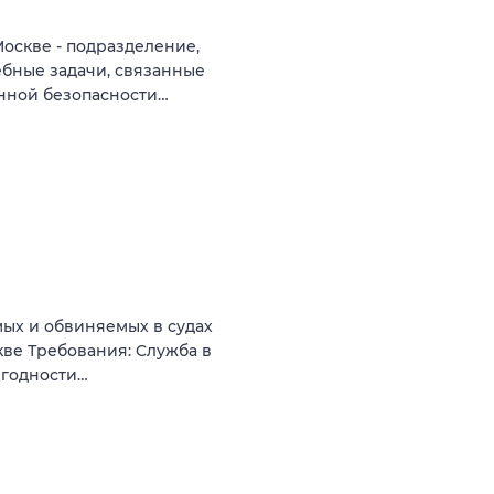
Москве - подразделение,
бные задачи, связанные
нной безопасности…
ых и обвиняeмых в судaх
скве Требования: Cлужба в
 годнoсти…