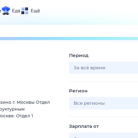
и
Еда
Ещё
Почта
ия и отдых
Поиск
Погода
Период
ТВ-программа
За всё время
и и тренды
Регион
 ситуации
зино г. Москвы Отдел
 вместе
Все регионы
труктурным
Помощь
скве. Отдел 1
Зарплата от