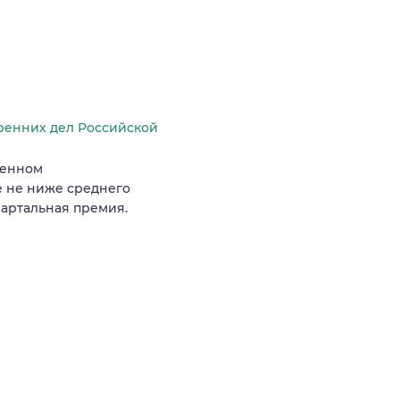
ренних дел Российской
ленном
е не ниже среднего
вартальная премия.