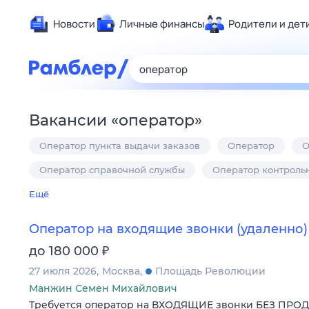
Новости
Личные финансы
Родители и дет
Здоровье
Развлечен
Дом и уют
Вакансии
«
оператор
»
Спорт
Оператор пункта выдачи заказов
Оператор
О
Карьера
Авто
Оператор справочной службы
Оператор контрольн
Технологи
Ещё
Жизненные
Оператор на входящие звонки (удаленно)
Сберегаем
₽
до 180 000
Гороскопы
27 июля 2026
Москва
Площадь Революции
Манжин Семен Михайлович
Требуется оператор на ВХОДЯЩИЕ звонки БЕЗ ПРО