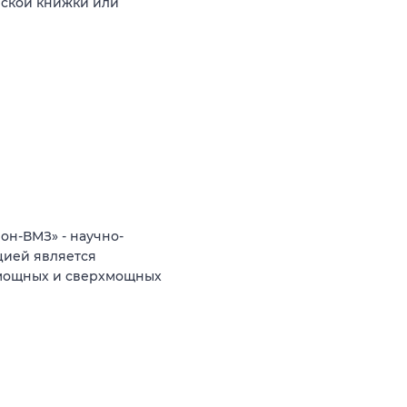
нской книжки или
н-ВМЗ» - научно-
цией является
 мощных и сверхмощных