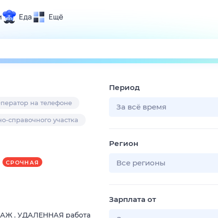
и
Еда
Ещё
Почта
ия и отдых
Поиск
Погода
Период
ТВ-программа
ператор на телефоне
За всё время
о-справочного участка
и и тренды
Регион
 ситуации
 вместе
Все регионы
СРОЧНАЯ
Помощь
Зарплата от
ДАЖ . УДАЛЕННАЯ работа