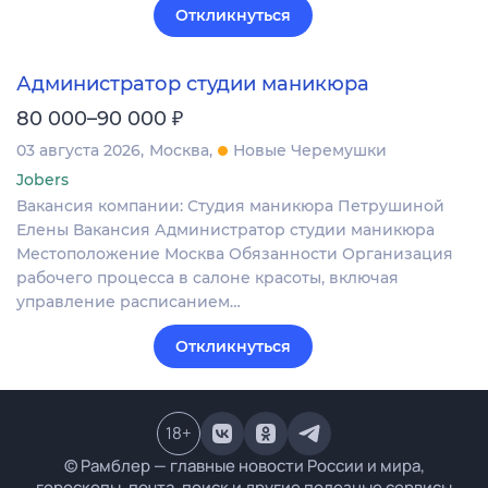
Откликнуться
Администратор студии маникюра
₽
80 000–90 000
03 августа 2026
Москва
Новые Черемушки
Jobers
Вакансия компании: Студия маникюра Петрушиной
Елены Вакансия Администратор студии маникюра
Местоположение Москва Обязанности Организация
рабочего процесса в салоне красоты, включая
управление расписанием…
Откликнуться
18
+
© Рамблер — главные новости России и мира,
гороскопы, почта, поиск и другие полезные сервисы