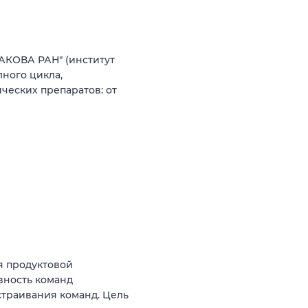
АКОВА РАН" (институт
ного цикла,
еских препаратов: от
я продуктовой
вность команд
ыстраивания команд. Цель