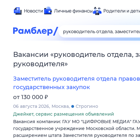
Новости
Личные финансы
Родители и дет
Здоровье
Развлечен
Дом и уют
Вакансии
«
руководитель отдела, 
Спорт
руководителя
»
Карьера
Авто
Заместитель руководителя отдела правов
Технологи
государственных закупок
Жизненные
₽
от 130 000
Сберегаем
06 августа 2026
Москва
Строгино
Гороскопы
Джейкет, сервис размещения объявлений
Вакансия компании: ГАУ МО "ЦИФРОВЫЕ МЕДИА" ГАУ
государственное учреждение Московской области. М
расширением штата Заместителя руководителя по за