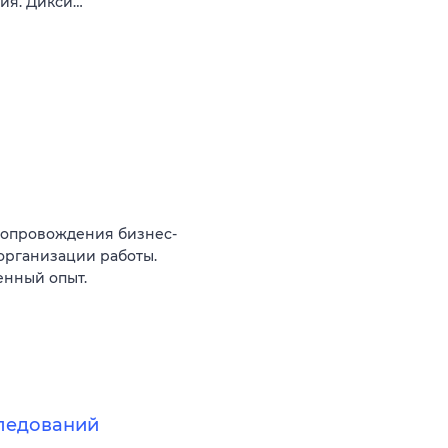
вия. Дикси…
сопровождения бизнес-
организации работы.
енный опыт.
следований