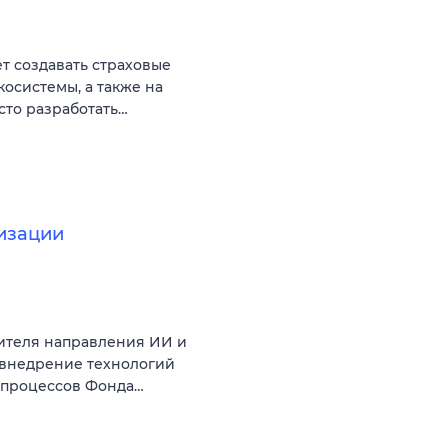
ет создавать страховые
косистемы, а также на
сто разработать…
изации
ителя направления ИИ и
 внедрение технологий
с-процессов Фонда…