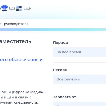
и
Еда
Ещё
Почта
ия и отдых
Поиск
Погода
заместитель
Период
ТВ-программа
За всё время
ого обеспечения и
и и тренды
Регион
 ситуации
 вместе
Все регионы
Помощь
 МО «Цифровые Медиа» -
Зарплата от
ы ищем в связи с
купкам: специалиста…