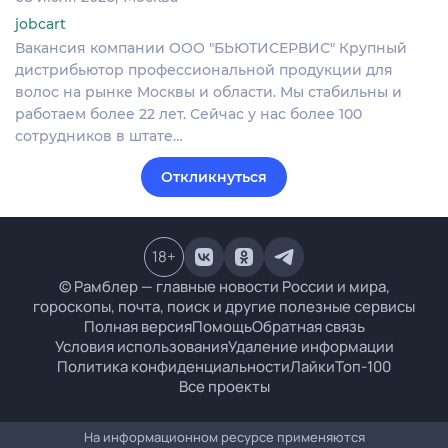
jobcart
Вакансия компании ООО "БЬЮТИСЕРВИС" Крупный
дистрибьютор профессиональной продукции для
волос на рынке Москвы и области. Мы стабильны и
работаем более 22 лет. Сейчас у нас более 100
сотрудников в штате…
Откликнуться
18
+
© Рамблер — главные новости России и мира,
гороскопы, почта, поиск и другие полезные сервисы
Полная версия
Помощь
Обратная связь
Условия использования
Удаление информации
Политика конфиденциальности
Лайки
Топ-100
Все проекты
На информационном ресурсе применяются