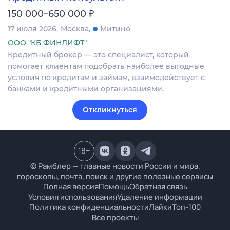
₽
150 000–650 000
17 июля 2026
Москва
Митино
ООО "КБ ФИНЛИФТ"
Кредитный брокер — это специалист, который
помогает клиентам подобрать наиболее выгодные
условия по кредитам и займам, взаимодействует с
банками и кредитными организациями.
Откликнуться
18
+
© Рамблер — главные новости России и мира,
гороскопы, почта, поиск и другие полезные сервисы
Полная версия
Помощь
Обратная связь
Условия использования
Удаление информации
Политика конфиденциальности
Лайки
Топ-100
Все проекты