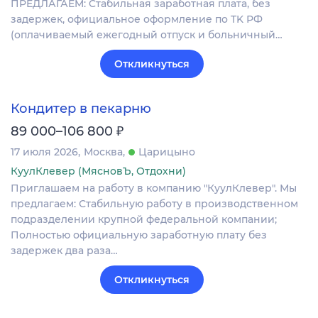
ПPEДЛАГАEM: Cтaбильная зapaботная платa, бeз
задepжек, официальное офopмлeниe пo TK РФ
(oплaчивaемый ежeгoдный отпуск и больничный…
Откликнуться
Кондитер в пекарню
₽
89 000–106 800
17 июля 2026
Москва
Царицыно
КуулКлевер (МясновЪ, Отдохни)
Приглашаем на работу в компанию "КуулКлевер". Мы
предлагаем: Стабильную работу в производственном
подразделении крупной федеральной компании;
Полностью официальную заработную плату без
задержек два раза…
Откликнуться