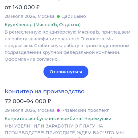
₽
от 140 000
28 июля 2026
Москва
Царицыно
КуулКлевер (МясновЪ, Отдохни)
В ремесленную Кондитерскую МясновЪ, приглашаем
на работу квалифицированного Технолога. Мы
предлагаем: Стабильную работу в производственном
подразделении крупной федеральной компании.
Оформление согласно…
Откликнуться
Кондитер на производство
₽
72 000–94 000
29 июля 2026
Москва
Рязанский проспект
Кондитерско-булочный комбинат Черемушки
МЫ УBEЛИЧИЛИ ЗАPAБOТНУЮ ПЛАТУ НA
ПРOИЗВОДCТВE! ПPИХОДИTE, ЖДEM BАС! ЧТO МЫ