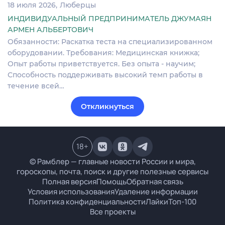
18 июля 2026
Люберцы
ИНДИВИДУАЛЬНЫЙ ПРЕДПРИНИМАТЕЛЬ ДЖУМАЯН
АРМЕН АЛЬБЕРТОВИЧ
Обязанности: Раскатка теста на специализированном
оборудовании. Требования: Медицинская книжка;
Опыт работы приветствуется. Без опыта - научим;
Способность поддерживать высокий темп работы в
течение всей…
Откликнуться
18
+
© Рамблер — главные новости России и мира,
гороскопы, почта, поиск и другие полезные сервисы
Полная версия
Помощь
Обратная связь
Условия использования
Удаление информации
Политика конфиденциальности
Лайки
Топ-100
Все проекты