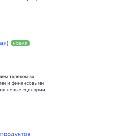
ая)
НОВАЯ
аем телеком за
ыми и финансовыми
тов новые сценарии
продуктов