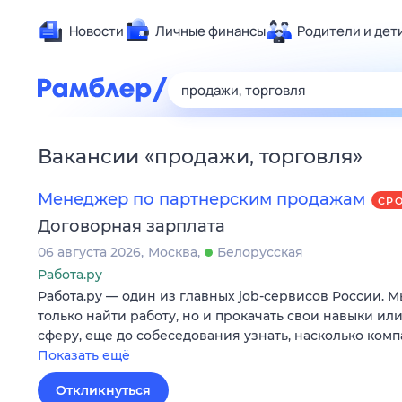
Новости
Личные финансы
Родители и дет
Здоровье
Развлечен
Дом и уют
Вакансии
«
продажи, торговля
»
Спорт
Карьера
Менеджер по партнерским продажам
СР
Авто
Договорная зарплата
Технологи
06 августа 2026
Москва
Белорусская
Жизненные
Работа.ру
Работа.ру — один из главных job-сервисов России. 
Сберегаем
только найти работу, но и прокачать свои навыки ил
Гороскопы
сферу, еще до собеседования узнать, насколько ком
Показать ещё
Откликнуться