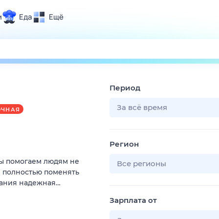
и
Еда
Ещё
Почта
ия и отдых
Поиск
Погода
Период
ТВ-программа
За всё время
ОЧНАЯ
и и тренды
Регион
 ситуации
Мы помогаем людям не
 вместе
Все регионы
и полностью поменять
Помощь
пания надежная…
Зарплата от