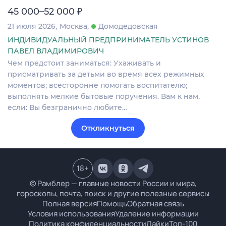
₽
45 000–52 000
21 июля 2026
Москва
Домодедовская
ИНДИВИДУАЛЬНЫЙ ПРЕДПРИНИМАТЕЛЬ УСТИНОВ
ПАВЕЛ ВЛАДИМИРОВИЧ
Чем предстоит заниматься: Ухаживать и
присматривать за детьми во время всех режимных
моментов; всесторонне помогать воспитателю;
выполнять мелкие бытовые поручения. Вам к нам,
если: Вы безгранично любите…
Откликнуться
18
+
© Рамблер — главные новости России и мира,
гороскопы, почта, поиск и другие полезные сервисы
Полная версия
Помощь
Обратная связь
Условия использования
Удаление информации
Политика конфиденциальности
Лайки
Топ-100