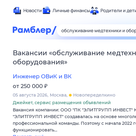
Новости
Личные финансы
Родители и дет
Здоровье
Развлечен
Дом и уют
Вакансии
«
обслуживание медтехн
Спорт
оборудования
»
Карьера
Авто
Инженер ОВиК и ВК
Технологи
₽
от 250 000
Жизненные
05 августа 2026
Москва
Новопеределкино
Сберегаем
Джейкет, сервис размещения объявлений
Вакансия компании: ООО "ПК "ЭЛИТГРУПП ИНВЕСТ" 
Гороскопы
"ЭЛИТГРУПП ИНВЕСТ" создавалась на основе многол
профессиональной команды. Поэтому с начала 2022 г
функционировать…