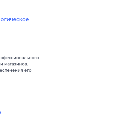
логическое
рофессионального
и магазинов.
еспечения его
ю