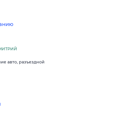
ванию
МИТРИЙ
чие авто, разъездной
я