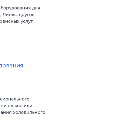
оборудования для
 Линкс, другое
рвисных услуг,
дования
ссионального
хническое или
вания холодильного