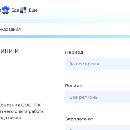
и
Еда
Ещё
Почта
ия и отдых
Поиск
Погода
ики и
Период
ТВ-программа
За всё время
и и тренды
Регион
 ситуации
 вместе
Все регионы
Компания ООО "ПК
Помощь
етнего опыта работы
ода начал
Зарплата от