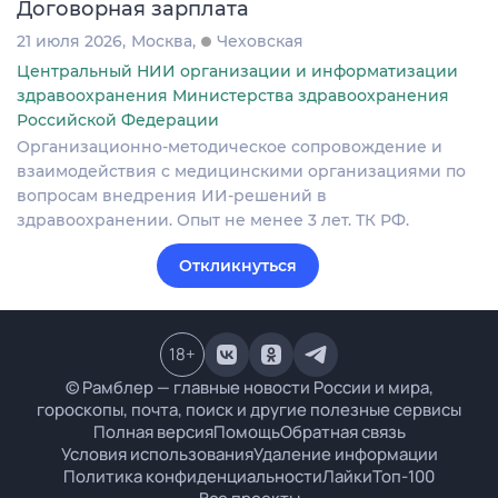
Договорная зарплата
21 июля 2026
Москва
Чеховская
Центральный НИИ организации и информатизации
здравоохранения Министерства здравоохранения
Российской Федерации
Организационно-методическое сопровождение и
взаимодействия с медицинскими организациями по
вопросам внедрения ИИ-решений в
здравоохранении. Опыт не менее 3 лет. ТК РФ.
Откликнуться
18
+
© Рамблер — главные новости России и мира,
гороскопы, почта, поиск и другие полезные сервисы
Полная версия
Помощь
Обратная связь
Условия использования
Удаление информации
Политика конфиденциальности
Лайки
Топ-100