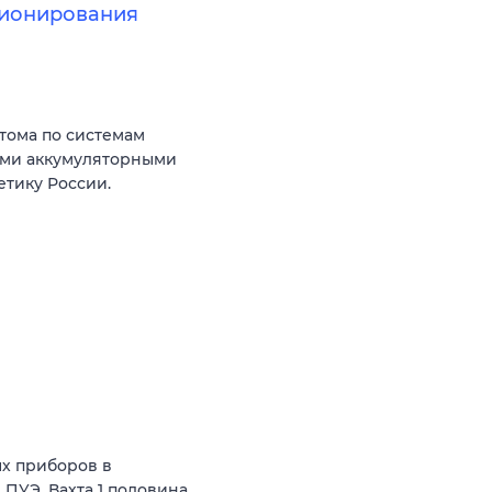
ционирования
тома по системам
ыми аккумуляторными
тику России.
х приборов в
ПУЭ. Вахта 1 половина