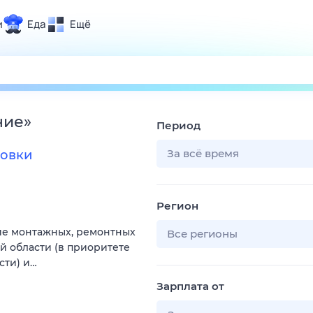
и
Еда
Ещё
Почта
ия и отдых
Поиск
Погода
ние
»
Период
ТВ-программа
За всё время
товки
и и тренды
Регион
 ситуации
ие монтажных, ремонтных
 вместе
Все регионы
й области (в приоритете
Помощь
сти) и…
Зарплата от