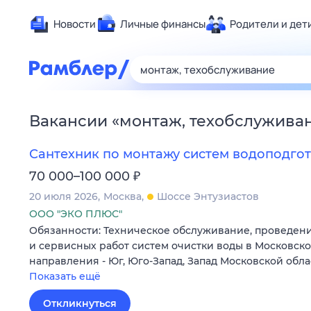
Новости
Личные финансы
Родители и дет
Здоровье
Развлечен
Дом и уют
Вакансии
«
монтаж, техобслужива
Спорт
Карьера
Сантехник по монтажу систем водоподго
Авто
₽
70 000–100 000
Технологи
20 июля 2026
Москва
Шоссе Энтузиастов
Жизненные
ООО "ЭКО ПЛЮС"
Обязанности: Техническое обслуживание, проведен
Сберегаем
и сервисных работ систем очистки воды в Московско
Гороскопы
направления - Юг, Юго-Запад, Запад Московской обла
Показать ещё
Откликнуться