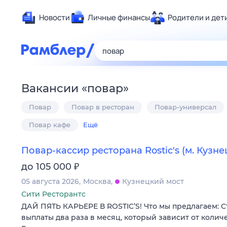
Новости
Личные финансы
Родители и дет
Здоровье
Развлечен
Дом и уют
Вакансии
«
повар
»
Спорт
Повар
Повар в ресторан
Повар-универсал
Карьера
Авто
Повар кафе
Ещё
Технологи
Повар-кассир ресторана Rostic's (м. Кузн
Жизненные
₽
до 105 000
Сберегаем
05 августа 2026
Москва
Кузнецкий мост
Гороскопы
Сити Ресторантс
ДАЙ ПЯТЬ КАРЬЕРЕ В ROSTIC’S! Что мы предлагаем: 
выплаты два раза в месяц, который зависит от колич