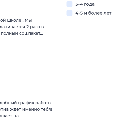
3-4 года
4-5 и более лет
ой школе . Мы
лaчиваетcя 2 pаза в
 полный соц.пакет…
 удобный график работы
ктив ждет именно тебя!
ашает на…