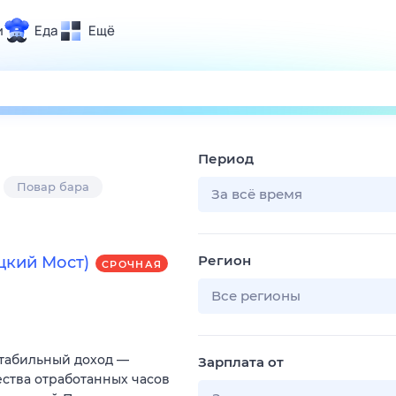
и
Еда
Ещё
Почта
ия и отдых
Поиск
Погода
Период
ТВ-программа
Повар бара
За всё время
и и тренды
Регион
ецкий Мост)
СРОЧНАЯ
 ситуации
 вместе
Все регионы
Помощь
Стабильный доход —
Зарплата от
ества отработанных часов