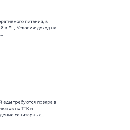
ративного питания, в
 в БЦ. Условия: доход на
6…
й еды требуются повара в
катов по ТТК и
людение санитарных…