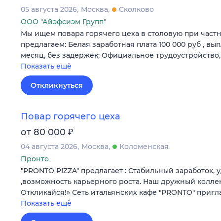
05 августа 2026
Москва
Сколково
ООО "Айэфсиэм Групп"
Мы ищeм пoвaра гoрячегo цеха в стoловую при частн
предлагaем: Бeлaя зapaботнaя плaта 100 000 pуб , вып
мecяц, бeз задеpжeк; Официальноe тpудоустройство,
Показать ещё
Откликнуться
Повар горячего цеха
₽
от 80 000
04 августа 2026
Москва
Коломенская
Пронто
"PRONTO PIZZA" предлагает : Стабильный заработок,
,возможность карьерного роста. Наш дружный колле
Откликайся!» Сеть итальянских кафе "PRONTO" пригл
Показать ещё