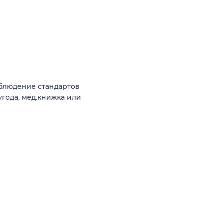
облюдение стандартов
угода, мед.книжка или