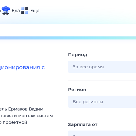
и
Еда
Ещё
Почта
ия и отдых
Поиск
Погода
Период
ТВ-программа
За всё время
ционирования с
и и тренды
Регион
 ситуации
 вместе
Все регионы
ель Ермаков Вадим
Помощь
ановка и монтаж систем
о проектной
Зарплата от