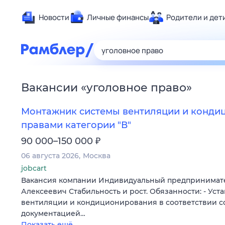
Новости
Личные финансы
Родители и дет
Здоровье
Развлечен
Дом и уют
Вакансии
«
уголовное право
»
Спорт
Карьера
Монтажник системы вентиляции и конди
Авто
правами категории "В"
Технологи
₽
90 000–150 000
Жизненные
06 августа 2026
Москва
Сберегаем
jobcart
Вакансия компании Индивидуальный предпринимат
Гороскопы
Алексеевич Стабильность и рост. Обязанности: - Уст
вентиляции и кондиционирования в соответствии с
документацией…
Показать ещё