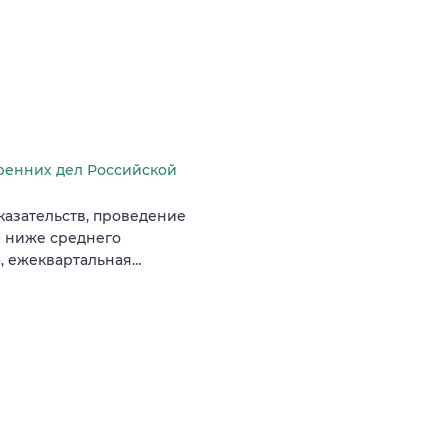
ренних дел Российской
казательств, проведение
е ниже среднего
а, ежеквартальная…