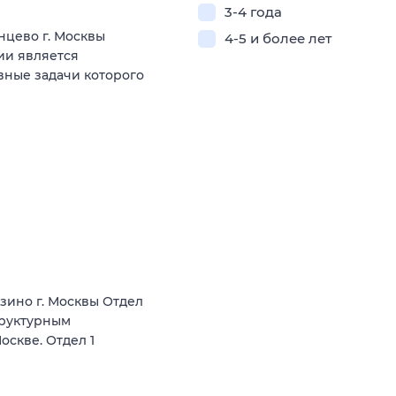
3-4 года
нцево г. Москвы
4-5 и более лет
ии является
вные задачи которого
зино г. Москвы Отдел
труктурным
скве. Отдел 1