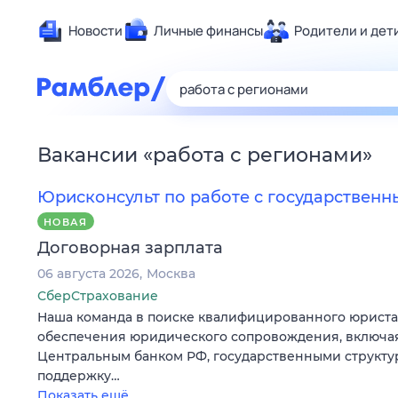
Новости
Личные финансы
Родители и дет
Здоровье
Развлечен
Дом и уют
Вакансии
«
работа с регионами
»
Спорт
Карьера
Юрисконсульт по работе с государствен
Авто
НОВАЯ
Технологи
Договорная зарплата
Жизненные
06 августа 2026
Москва
СберСтрахование
Сберегаем
Наша команда в поиске квалифицированного юриста
Гороскопы
обеспечения юридического сопровождения, включа
Центральным банком РФ, государственными структур
поддержку…
Показать ещё