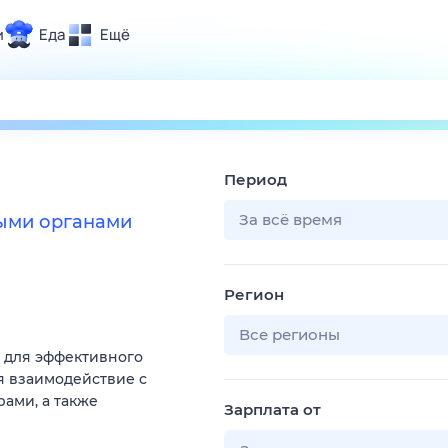
и
Еда
Ещё
Почта
ия и отдых
Поиск
Погода
Период
ТВ-программа
За всё время
ными органами
и и тренды
Регион
 ситуации
 вместе
Все регионы
 для эффективного
Помощь
я взаимодействие с
ами, а также
Зарплата от