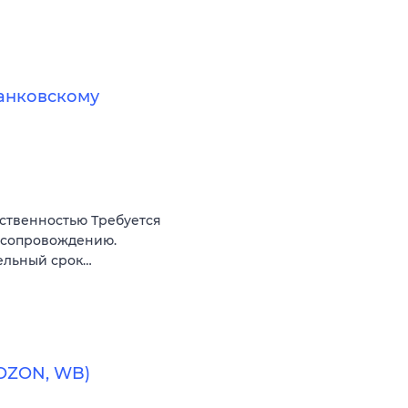
банковскому
ственностью Требуется
у сопровождению.
ательный срок…
(OZON, WB)