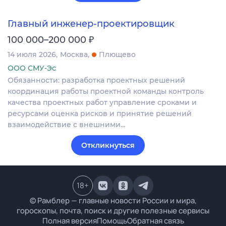
Главный инженер-проектировщик
₽
100 000–200 000
14 июля 2026
Москва
Плющево
ООО СМУ-Эс
Обязанности: разработка проектных решений
координация работы проектной команды контроль
качества проектных работ управление сроками и
ресурсами оценка рисков и принятие решений
взаимодействие с внешними…
Откликнуться
18
+
© Рамблер — главные новости России и мира,
гороскопы, почта, поиск и другие полезные сервисы
Полная версия
Помощь
Обратная связь