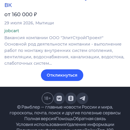
ВК
₽
от 160 000
29 июля 2026
Мытищи
jobcart
Вакансия компании ООО "ЭлитСтройПроект"
Основной род деятельности компании - выполнение
работ по монтажу внутренних систем отопления,
вентиляции, водоснабжения, канализации, водостока,
слаботочных систем…
Откликнуться
18
+
© Рамблер — главные новости России и мира,
гороскопы, почта, поиск и другие полезные сервисы
Полная версия
Помощь
Обратная связь
Условия использования
Удаление информации