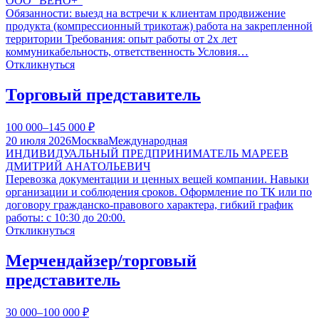
ООО "ВЕНО+"
Обязанности: выезд на встречи к клиентам продвижение
продукта (компрессионный трикотаж) работа на закрепленной
территории Требования: опыт работы от 2х лет
коммуникабельность, ответственность Условия…
Откликнуться
Торговый представитель
100 000–145 000
₽
20 июля 2026
Москва
Международная
ИНДИВИДУАЛЬНЫЙ ПРЕДПРИНИМАТЕЛЬ МАРЕЕВ
ДМИТРИЙ АНАТОЛЬЕВИЧ
Перевозка документации и ценных вещей компании. Навыки
организации и соблюдения сроков. Оформление по ТК или по
договору гражданско-правового характера, гибкий график
работы: с 10:30 до 20:00.
Откликнуться
Мерчендайзер/торговый
представитель
30 000–100 000
₽