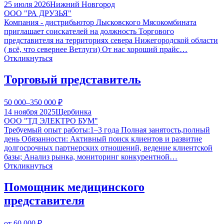
25 июля 2026
Нижний Новгород
ООО "РА ДРУЗЬЯ"
Компания - дистрибьютор Лысковского Мясокомбината
приглашает соискателей на должность Торгового
представителя на территориях севера Нижегородской области
( всё, что севернее Ветлуги) От нас хороший прайс…
Откликнуться
Торговый представитель
50 000–350 000
₽
14 ноября 2025
Щербинка
ООО "ТД ЭЛЕКТРО БУМ"
Требуемый опыт работы:1–3 года Полная занятость,полный
день Обязанности: Активный поиск клиентов и развитие
долгосрочных партнерских отношений, ведение клиентской
базы; Анализ рынка, мониторинг конкурентной…
Откликнуться
Помощник медицинского
представителя
от 60 000
₽