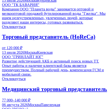
15 июля 2026
Москва
Кунцевская
ООО "ТК БАВАРИЯ"
Компания ООО "Планета воды" занимается оптовой и
мелкооптовой продажей бутилированной воды "Гжелка". Мы
ищем целеустремленных, увлеченных людей, которые
разделяют наши интересы, готовых развиваться.
Откликнуться
Торговый представитель (HoReCa)
от 120 000
₽
13 июля 2026
Москва
Киевская
ООО "ГРИНЛАЙТ ЮГ"
Развитие действующей АКБ и активный поиск новых ТТ.
Опыт работы и наличие клиентской базы является
преимуществом. Полный рабочий день, компенсация ГСМ и
мобильной связи.
Откликнуться
Медицинский торговый представитель
77 000–140 000
₽
06 августа 2026
Москва
Павелецкая