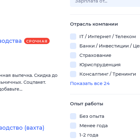
Отрасль компании
IT / Интернет / Телеком
водства
СРОЧНАЯ
Банки / Инвестиции / Ц
Страхование
Юриспруденция
Консалтинг / Тренинги
нная выпечка. Скидка до
льничных. Соцпакет.
Показать все 24
добавьте…
Опыт работы
Без опыта
Менее года
одство (вахта)
1-2 года