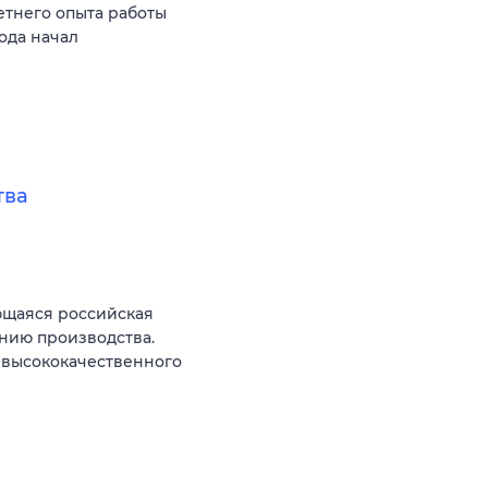
етнего опыта работы
ода начал
тва
ющаяся российская
нию производства.
 высококачественного