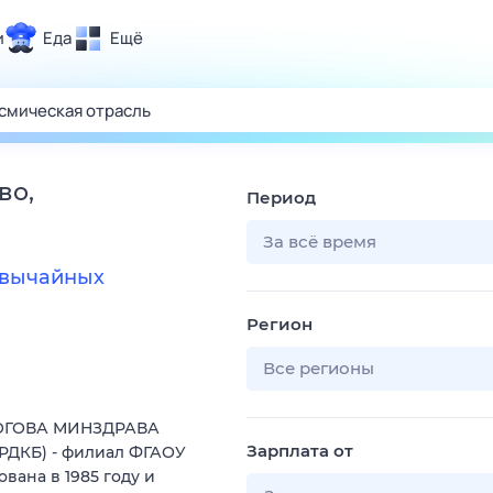
и
Еда
Ещё
Почта
ия и отдых
Поиск
Погода
во,
Период
ТВ-программа
За всё время
звычайных
и и тренды
Регион
 ситуации
 вместе
Все регионы
Помощь
ИРОГОВА МИНЗДРАВА
Зарплата от
РДКБ) - филиал ФГАОУ
вана в 1985 году и