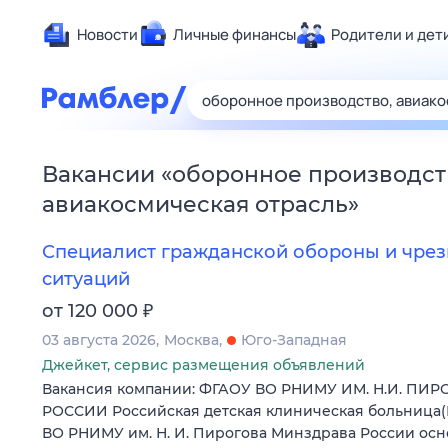
Новости
Личные финансы
Родители и дет
Здоровье
Развлечен
Дом и уют
Вакансии
«
оборонное производст
Спорт
авиакосмическая отрасль
»
Карьера
Авто
Специалист гражданской обороны и чре
Технологи
ситуаций
Жизненные
₽
от 120 000
Сберегаем
03 августа 2026
Москва
Юго-Западная
Гороскопы
Джейкет, сервис размещения объявлений
Вакансия компании: ФГАОУ ВО РНИМУ ИМ. Н.И. П
РОССИИ Российская детская клиническая больница(
ВО РНИМУ им. Н. И. Пирогова Минздрава России осно