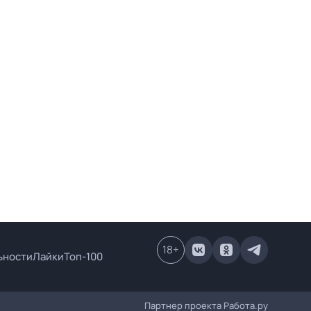
18
+
ьности
Лайки
Топ-100
Партнер проекта
Работа.ру