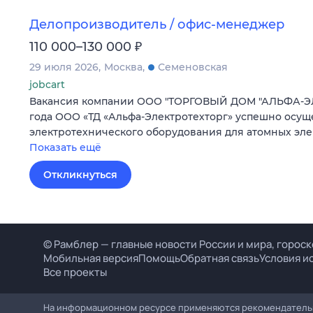
Делопроизводитель / офис-менеджер
₽
110 000–130 000
29 июля 2026
Москва
Семеновская
jobcart
Вакансия компании ООО "ТОРГОВЫЙ ДОМ "АЛЬФА-ЭЛ
года ООО «ТД «Альфа-Электротехторг» успешно осущ
электротехнического оборудования для атомных эл
Показать ещё
Откликнуться
© Рамблер — главные новости России и мира, гороск
Мобильная версия
Помощь
Обратная связь
Условия и
Все проекты
На информационном ресурсе применяются рекомендательн