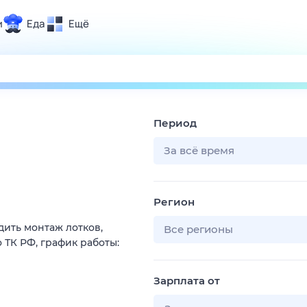
и
Еда
Ещё
Почта
ия и отдых
Поиск
Погода
Период
ТВ-программа
За всё время
и и тренды
Регион
 ситуации
ить монтаж лотков,
 вместе
Все регионы
 ТК РФ, график работы:
Помощь
Зарплата от