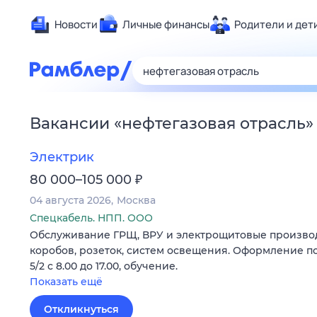
Новости
Личные финансы
Родители и дет
Здоровье
Развлечен
Дом и уют
Вакансии
«
нефтегазовая отрасль
»
Спорт
Карьера
Электрик
Авто
₽
80 000–105 000
Технологи
04 августа 2026
Москва
Жизненные
Спецкабель. НПП. ООО
Обслуживание ГРЩ, ВРУ и электрощитовые производ
Сберегаем
коробов, розеток, систем освещения. Оформление по
Гороскопы
5/2 с 8.00 до 17.00, обучение.
Показать ещё
Откликнуться