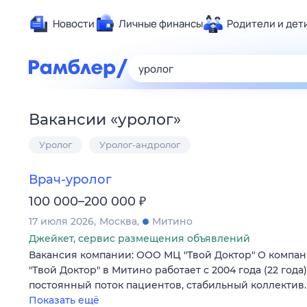
Новости
Личные финансы
Родители и дет
Здоровье
Развлечен
Дом и уют
Вакансии
«
уролог
»
Спорт
Уролог
Уролог-андролог
Карьера
Авто
Врач-уролог
Технологи
₽
100 000–200 000
Жизненные
17 июля 2026
Москва
Митино
Сберегаем
Джейкет, сервис размещения объявлений
Гороскопы
Вакансия компании: ООО МЦ "Твой Доктор" О компа
"Твой Доктор" в Митино работает с 2004 года (22 год
постоянный поток пациентов, стабильный коллектив
Показать ещё