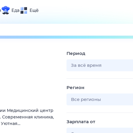
и
Еда
Ещё
Почта
ия и отдых
Поиск
Погода
Период
ТВ-программа
За всё время
и и тренды
Регион
 ситуации
 вместе
Все регионы
Помощь
нии Медицинский центр
а). Современная клиника,
Зарплата от
. Уютная…