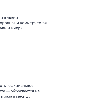
ми видами
агородная и коммерческая
Бали и Кипр)
боты: официальное
ата — обсуждается на
ва раза в месяц…