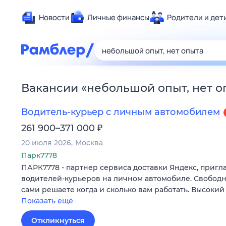
Новости
Личные финансы
Родители и дет
Здоровье
Развлечен
Дом и уют
Вакансии
«
небольшой опыт, нет о
Спорт
Карьера
Водитель-курьер с личным автомобилем
Авто
₽
261 900–371 000
Технологи
20 июля 2026
Москва
Жизненные
Парк7778
ПАРК7778 - партнер сервиса доставки Яндекс, пригл
Сберегаем
водителей-курьеров на личном автомобиле. Свободн
Гороскопы
сами решаете когда и сколько вам работать. Высокий
Показать ещё
Откликнуться