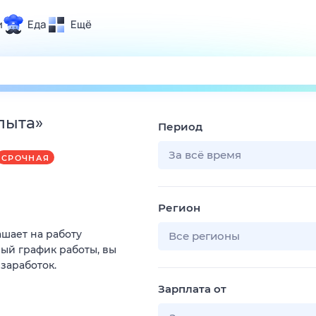
и
Еда
Ещё
Почта
ия и отдых
Поиск
Погода
пыта
»
Период
ТВ-программа
За всё время
СРОЧНАЯ
и и тренды
Регион
 ситуации
ашает на работу
 вместе
Все регионы
ый график работы, вы
Помощь
 заработок.
Зарплата от