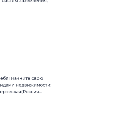
 систем заземления,
себя! Начните свою
видами недвижимости:
мерческая(Россия…