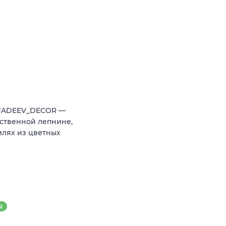
 FADEEV_DECOR —
ственной лепнине,
илях из цветных
Я