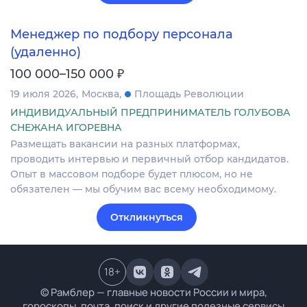
Менеджер по подбору персонала
(удаленно)
₽
100 000–150 000
19 июля 2026
Москва
Площадь Революции
ИНДИВИДУАЛЬНЫЙ ПРЕДПРИНИМАТЕЛЬ ГОЛУБОВА
СНЕЖАНА ИГОРЕВНА
Размещать вакансии на разных платформах,
проводить интервью и первичный отбор кандидатов.
Опыт в массовом подборе будет плюсом, но не
обязателен — мы обучим вас всему необходимому.
Откликнуться
18
+
© Рамблер — главные новости России и мира,
гороскопы, почта, поиск и другие полезные сервисы